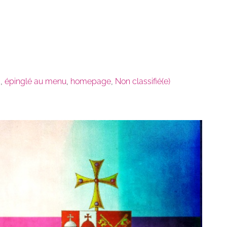
s
,
épinglé au menu
,
homepage
,
Non classifié(e)