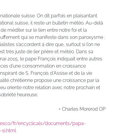
tionale suisse. On dit parfois en plaisantant
ational suisse, il reste un bulletin météo. Au-delà
 de méditer sur le lien entre notre foi et la
hauffement qui se manifeste dans son paroxysme :
listes s’accordent à dire que, surtout si l’on ne
l est très juste de lier prière et météo. Dans sa
ai 2015, le pape François indiquait entre autres
nces d’une consommation en croissance
spirant de S. François d’Assise et de la vie
tualité chrétienne propose une croissance par la
ieu oriente notre relation avec notre prochain et
sobriété heureuse.
+ Charles Morerod OP
ncesco/fr/encyclicals/documents/papa-
si.html