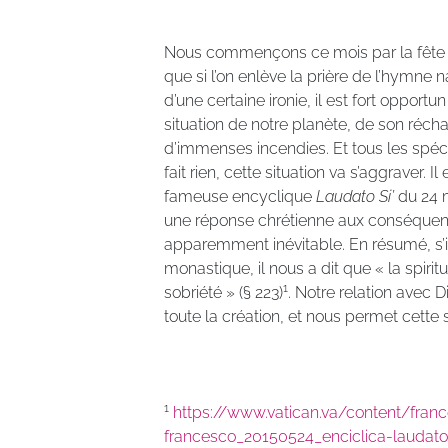
Nous commençons ce mois par la fête na
que si l’on enlève la prière de l’hymne n
d’une certaine ironie, il est fort opportun
situation de notre planète, de son réc
d’immenses incendies. Et tous les spécia
fait rien, cette situation va s’aggraver. I
fameuse encyclique
Laudato Si’
du 24 m
une réponse chrétienne aux conséque
apparemment inévitable. En résumé, s’in
monastique, il nous a dit que « la spiri
1
sobriété » (§ 223)
. Notre relation avec D
toute la création, et nous permet cette 
1
https://www.vatican.va/content/fra
francesco_20150524_enciclica-laudato-