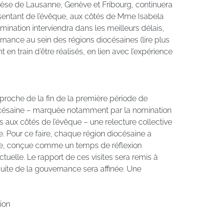
cèse de Lausanne, Genève et Fribourg, continuera
ésentant de l’évêque, aux côtés de Mme Isabela
ination interviendra dans les meilleurs délais,
rnance au sein des régions diocésaines (lire plus
t en train d’être réalisés, en lien avec l’expérience
roche de la fin de la première période de
césaine – marquée notamment par la nomination
s aux côtés de l’évêque – une relecture collective
e. Pour ce faire, chaque région diocésaine a
que, conçue comme un temps de réflexion
tuelle. Le rapport de ces visites sera remis à
a suite de la gouvernance sera affinée. Une
ion