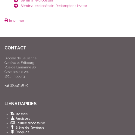
Séminaire diocésain
Séminaire diocésain Redemptoris Mater
Imprimer
CONTACT
Diocèse de Lausanne,
Genève et Fribourg
Rue de Lausanne 86
Case postale 240
1701 Fribourg
+41 26 347 48 50
LIENS RAPIDES
Messes
Paroisses
Feuille diocésaine
Bière de l’évêque
Évêques