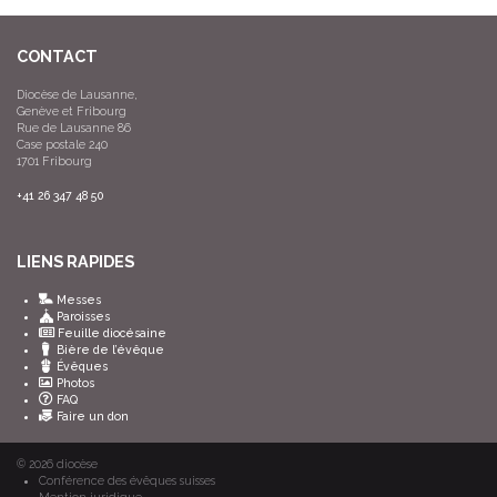
CONTACT
Diocèse de Lausanne,
Genève et Fribourg
Rue de Lausanne 86
Case postale 240
1701 Fribourg
+41 26 347 48 50
LIENS RAPIDES
Messes
Paroisses
Feuille diocésaine
Bière de l’évêque
Évêques
Photos
FAQ
Faire un don
© 2026
diocèse
Conférence des évêques suisses