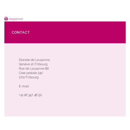
Imprimer
CONTACT
Diocèse de Lausanne,
Genève et Fribourg
Rue de Lausanne 86
Case postale 240
1701 Fribourg
E-mail
+41 26 347 48 50