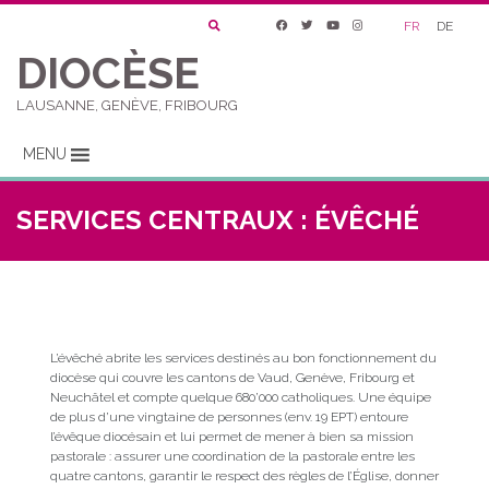
FR
DE
DIOCÈSE
LAUSANNE, GENÈVE, FRIBOURG
MENU
SERVICES CENTRAUX : ÉVÊCHÉ
L’évêché abrite les services destinés au bon fonctionnement du
diocèse qui couvre les cantons de Vaud, Genève, Fribourg et
Neuchâtel et compte quelque 680’000 catholiques. Une équipe
de plus d’une vingtaine de personnes (env. 19 EPT) entoure
l’évêque diocésain et lui permet de mener à bien sa mission
pastorale : assurer une coordination de la pastorale entre les
quatre cantons, garantir le respect des règles de l’Église, donner