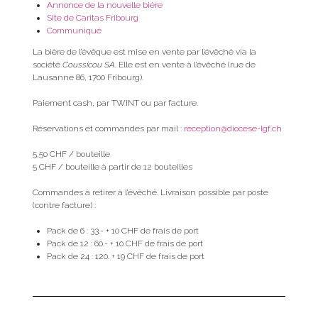
Annonce de la nouvelle bière
Site de Caritas Fribourg
Communiqué
La bière de l’évêque est mise en vente par l’évêché via la
société
Coussicou SA
. Elle est en vente à l’évêché (rue de
Lausanne 86, 1700 Fribourg).
Paiement cash, par TWINT ou par facture.
Réservations et commandes par mail :
reception@diocese-lgf.ch
5,50 CHF / bouteille
5 CHF / bouteille à partir de 12 bouteilles
Commandes à retirer à l’évêché. Livraison possible par poste
(contre facture) :
Pack de 6 : 33.- + 10 CHF de frais de port
Pack de 12 : 60.- + 10 CHF de frais de port
Pack de 24 : 120. + 19 CHF de frais de port