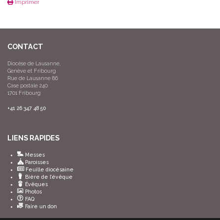
Imprimer
CONTACT
Diocèse de Lausanne,
Genève et Fribourg
Rue de Lausanne 86
Case postale 240
1701 Fribourg
+41 26 347 48 50
LIENS RAPIDES
Messes
Paroisses
Feuille diocésaine
Bière de l’évêque
Évêques
Photos
FAQ
Faire un don