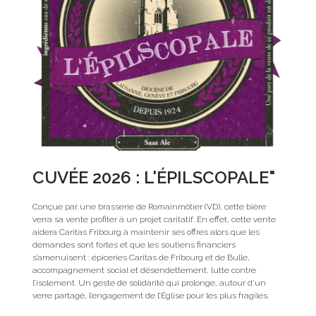
CUVÉE 2026 : L'ÉPILSCOPALE"
Conçue par une brasserie de Romainmôtier (VD), cette bière
verra sa vente profiter à un projet caritatif. En effet, cette vente
aidera Caritas Fribourg à maintenir ses offres alors que les
demandes sont fortes et que les soutiens financiers
s’amenuisent : épiceries Caritas de Fribourg et de Bulle,
accompagnement social et désendettement, lutte contre
l’isolement. Un geste de solidarité qui prolonge, autour d’un
verre partagé, l’engagement de l’Église pour les plus fragiles.