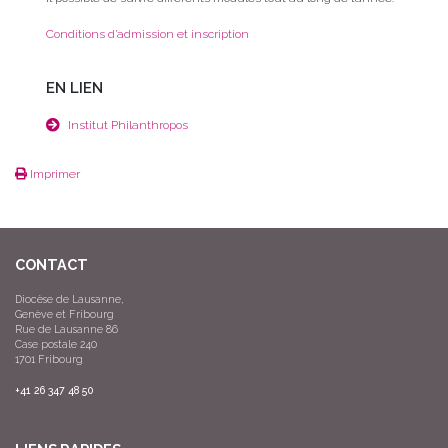
Conditions d’admission et inscription
EN LIEN
Institut Philanthropos
Imprimer
CONTACT
Diocèse de Lausanne,
Genève et Fribourg
Rue de Lausanne 86
Case postale 240
1701 Fribourg
+41 26 347 48 50