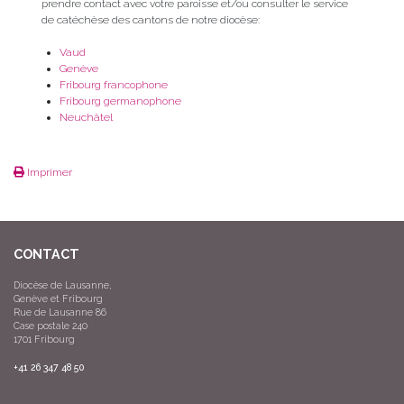
prendre contact avec votre paroisse et/ou consulter le service
de catéchèse des cantons de notre diocèse:
Vaud
Genève
Fribourg francophone
Fribourg germanophone
Neuchâtel
Imprimer
CONTACT
Diocèse de Lausanne,
Genève et Fribourg
Rue de Lausanne 86
Case postale 240
1701 Fribourg
+41 26 347 48 50