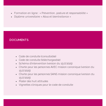
Formation en ligne : « Prévention, posture et responsabilité »
Diplôme universitaire « Abus et bientraitance »
DOCUMENTS
Code de conduite (consultable)
Code de conduite (téléchargeable)
Schéma d’intervention (version du 15.07.2025)
Charte pour les personnes AVEC mission canonique (version du
15.07.2025)
Charte pour les personnes SANS mission canonique (version du
15.07.2025)
Poster des huit attitudes
Vignettes cliniques pour le code de conduite