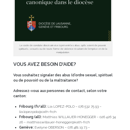
Le code de conduite diocésain vise à prévenir les abus, qu'ils soient de pouvoir,
spirituels, sexuels ou de toute forme de violence résultant de l’emprise et de la
manipulation.
VOUS AVEZ BESOIN D'AIDE?
Vous souhaitez signaler des abus (d’ordre sexuel, spirituel
ou de pouvoir) ou de la maltraitance?
Adressez-vous aux personnes de contact, selon votre
canton:
Fribourg (fr/all):
Lia LOPEZ-POLO – 076 532 75 93 –
lia.lopezpolo@cath-fr.ch
Fribourg (all):
Matthias WILLAUER-HONEGGER – 026 426 34
26 – matthias.willauer-honegger@kath-fr.ch
Genève:
Evelyne OBERSON – 076 481 19 73 –