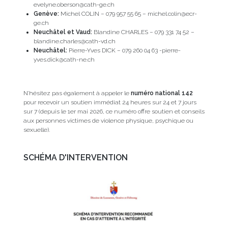
evelyne.oberson@cath-ge.ch
Genève:
Michel COLIN – 079 957 55 65 – michel.colin@ecr-
ge.ch
Neuchâtel et Vaud:
Blandine CHARLES – 079 331 74 52 –
blandine.charles@cath-vd.ch
Neuchâtel:
Pierre-Yves DICK – 079 260 04 63 -pierre-
yves.dick@cath-ne.ch
N’hésitez pas également à appeler le
numéro national 142
pour recevoir un soutien immédiat 24 heures sur 24 et 7 jours
sur 7 (depuis le 1er mai 2026, ce numéro offre soutien et conseils
aux personnes victimes de violence physique, psychique ou
sexuelle).
SCHÉMA D'INTERVENTION