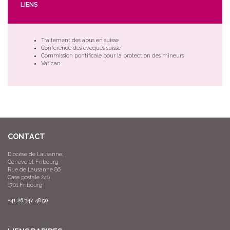
LIENS
Traitement des abus en suisse
Conférence des évêques suisse
Commission pontificale pour la protection des mineurs
Vatican
CONTACT
Diocèse de Lausanne,
Genève et Fribourg
Rue de Lausanne 86
Case postale 240
1701 Fribourg
+41 26 347 48 50