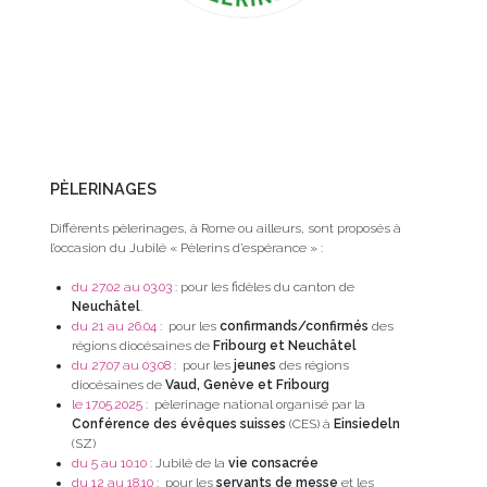
PÈLERINAGES
Différents pèlerinages, à Rome ou ailleurs, sont proposés à
l’occasion du Jubilé « Pèlerins d’espérance » :
du 27.02 au 03.03
: pour les fidèles du canton de
Neuchâtel
.
du 21 au 26.04
: pour les
confirmands/confirmés
des
régions diocésaines de
Fribourg et Neuchâtel
du 27.07 au 03.08
: pour les
jeunes
des régions
diocésaines de
Vaud, Genève et Fribourg
le 17.05.2025
: pèlerinage national organisé par la
Conférence des évêques suisses
(CES) à
Einsiedeln
(SZ)
du 5 au 10.10
: Jubilé de la
vie consacrée
du 12 au 18.10
: pour les
servants de messe
et les