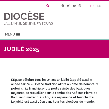
FR
DE
DIOCÈSE
LAUSANNE, GENÈVE, FRIBOURG
MENU
JUBILÉ 2025
L’Église célèbre tous les 25 ans un jubilé (appelé aussi «
année sainte »). Ce
tte tradition attire à Rome de nombreux
pèlerins : ils franchissent la porte sainte des basiliques
majeures, se recueillent sur la tombe des Apôtres Pierre et
Paul, renouvellent leur foi, leur espérance et leur charité.
Le jubilé est aussi vécu dans tous les diocèses du mo
nde.