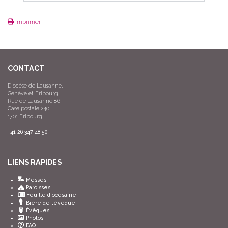
Imprimer
CONTACT
Diocèse de Lausanne,
Genève et Fribourg
Rue de Lausanne 86
Case postale 240
1701 Fribourg
+41 26 347 48 50
LIENS RAPIDES
Messes
Paroisses
Feuille diocésaine
Bière de l’évêque
Évêques
Photos
FAQ