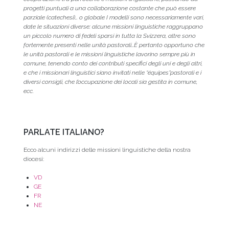
progetti puntuali a una collaborazione costante che può essere
parziale (catechesi)… o globale I modelli sono necessariamente vari,
date le situazioni diverse: alcune missioni linguistiche raggruppano
un piccolo numero di fedeli sparsi in tutta la Svizzera, altre sono
fortemente presenti nelle unità pastorali…È pertanto opportuno che
le unità pastorali e le missioni linguistiche lavorino sempre più in
comune, tenendo conto dei contributi specifici degli uni e degli altri,
e che i missionari linguistici siano invitati nelle “équipes”pastorali e i
diversi consigli, che l’occupazione dei locali sia gestita in comune,
ecc.
PARLATE ITALIANO?
Ecco alcuni indirizzi delle missioni linguistiche della nostra
diocesi:
VD
GE
FR
NE