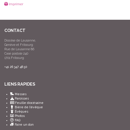
Imprimer
CONTACT
Diocèse de Lausanne,
Genève et Fribourg
Rue de Lausanne 86
Case postale 240
1701 Fribourg
+41 26 347 48 50
LIENS RAPIDES
Messes
Paroisses
Feuille diocésaine
Bière de l’évêque
Évêques
Photos
FAQ
Faire un don