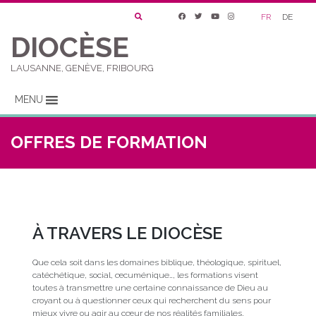
FR
DE
DIOCÈSE
LAUSANNE, GENÈVE, FRIBOURG
MENU
OFFRES DE FORMATION
À TRAVERS LE DIOCÈSE
Que cela soit dans les domaines biblique, théologique, spirituel,
catéchétique, social, œcuménique…, les formations visent
toutes à transmettre une certaine connaissance de Dieu au
croyant ou à questionner ceux qui recherchent du sens pour
mieux vivre ou agir au cœur de nos réalités familiales,