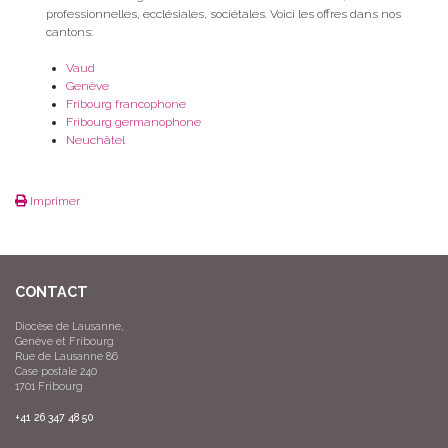
professionnelles, ecclésiales, sociétales. Voici les offres dans nos
cantons:
Vaud
Genève
Fribourg francophone
Fribourg germanophone
Neuchâtel
Imprimer
CONTACT
Diocèse de Lausanne,
Genève et Fribourg
Rue de Lausanne 86
Case postale 240
1701 Fribourg
+41 26 347 48 50