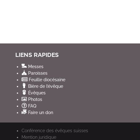
LIENS RAPIDES
Messes
Paroisses
Feuille diocésaine
Bière de l’évêque
Évêques
Photos
FAQ
Faire un don
Conférence des évêques suisses
Mention juridique