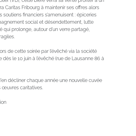
r (VD), cette bière verra sa vente profiter à un
dera Caritas Fribourg à maintenir ses offres alors
 soutiens financiers s’amenuisent : épiceries
mpagnement social et désendettement, lutte
té qui prolonge, autour d’un verre partagé,
agiles.
rs de cette soirée par l’évêché via la société
le dès le 10 juin à l’évêché (rue de Lausanne 86 à
 d’en décliner chaque année une nouvelle cuvée
s œuvres caritatives.
ion