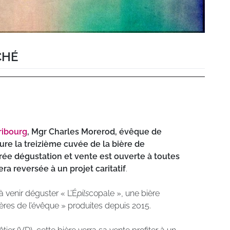
CHÉ
ribourg
, Mgr Charles Morerod, évêque de
re la treizième cuvée de la bière de
irée dégustation et vente est ouverte à toutes
ra reversée à un projet caritatif
.
 venir déguster « L’É
pils
copale », une bière
ières de l’évêque » produites depuis 2015.