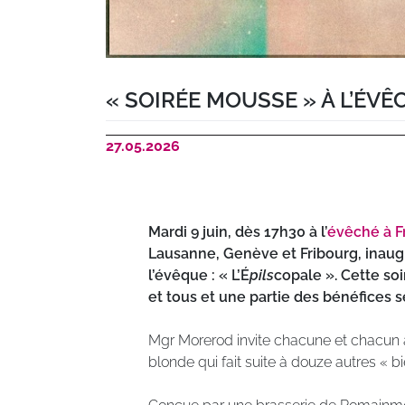
« SOIRÉE MOUSSE » À L’ÉVÊ
27.05.2026
Mardi 9 juin, dès 17h30 à l’
évêché à F
Lausanne, Genève et Fribourg, inaugu
l’évêque : « L’É
pils
copale ». Cette so
et tous et une partie des bénéfices se
Mgr Morerod invite chacune et chacun à
blonde qui fait suite à douze autres « b