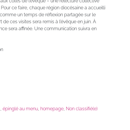
aux côtés de l’évêque – une relecture collective
 Pour ce faire, chaque région diocésaine a accueilli
 comme un temps de réflexion partagée sur le
 de ces visites sera remis à l’évêque en juin. À
nance sera affinée. Une communication suivra en
on
s
,
épinglé au menu
,
homepage
,
Non classifié(e)