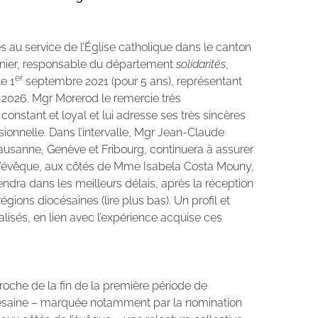
 au service de l’Église catholique dans le canton
ier, responsable du département
solidarités
,
er
e 1
septembre 2021 (pour 5 ans), représentant
ai 2026. Mgr Morerod le remercie très
stant et loyal et lui adresse ses très sincères
sionnelle. Dans l’intervalle, Mgr Jean-Claude
ausanne, Genève et Fribourg, continuera à assurer
e l’évêque, aux côtés de Mme Isabela Costa Mouny,
endra dans les meilleurs délais, après la réception
gions diocésaines (lire plus bas). Un profil et
alisés, en lien avec l’expérience acquise ces
oche de la fin de la première période de
ésaine – marquée notamment par la nomination