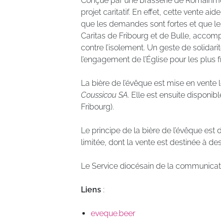
Conçue par une brasserie de Romainmôtie
projet caritatif. En effet, cette vente ai
que les demandes sont fortes et que les
Caritas de Fribourg et de Bulle, acco
contre l’isolement. Un geste de solidari
l’engagement de l’Église pour les plus fr
La bière de l’évêque est mise en vente lo
Coussicou SA
. Elle est ensuite disponib
Fribourg).
Le principe de la bière de l’évêque est
limitée, dont la vente est destinée à de
Le Service diocésain de la communicat
Liens
:
eveque.beer