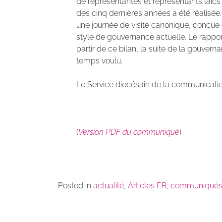
de représentantes et représentants laïcs 
des cinq dernières années a été réalisée.
une journée de visite canonique, conçue
style de gouvernance actuelle. Le rapport
partir de ce bilan, la suite de la gouver
temps voulu.
Le Service diocésain de la communicati
(
Version
PDF du communiqué
)
Posted in
actualité
,
Articles FR
,
communiqué