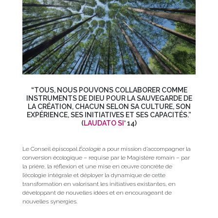
“TOUS, NOUS POUVONS COLLABORER COMME
INSTRUMENTS DE DIEU POUR LA SAUVEGARDE DE
LA CRÉATION, CHACUN SELON SA CULTURE, SON
EXPÉRIENCE, SES INITIATIVES ET SES CAPACITÉS.”
(
LAUDATO
SI
‘ 14)
Le Conseil épiscopal
Écologie
a pour mission d’accompagner la
conversion écologique – requise par le Magistère romain – par
la prière, la réflexion et une mise en œuvre concrète de
l’écologie intégrale et déployer la dynamique de cette
transformation en valorisant les initiatives existantes, en
développant de nouvelles idées et en encourageant de
nouvelles synergies.