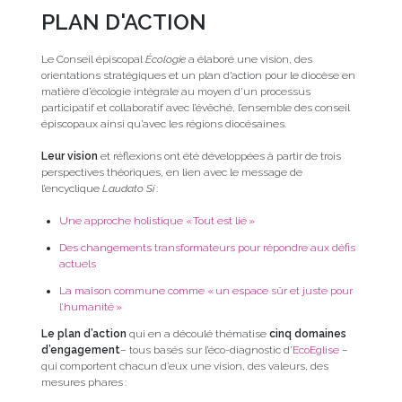
PLAN D'ACTION
Le Conseil épiscopal
Écologie
a élaboré une vision, des
orientations stratégiques et un plan d’action pour le diocèse en
matière d’écologie intégrale au moyen d’un processus
participatif et collaboratif avec l’évêché, l’ensemble des conseil
épiscopaux ainsi qu’avec les régions diocésaines.
Leur vision
et réflexions ont été développées à partir de trois
perspectives théoriques, en lien avec le message de
l’encyclique
Laudato Si
:
Une approche holistique « Tout est lié »
Des changements transformateurs pour répondre aux défis
actuels
La maison commune comme « un espace sûr et juste pour
l’humanité »
Le plan d’action
qui en a découlé thématise
cinq domaines
d’engagement
– tous basés sur l’éco-diagnostic d’
EcoEglise
–
qui comportent chacun d’eux une vision, des valeurs, des
mesures phares :