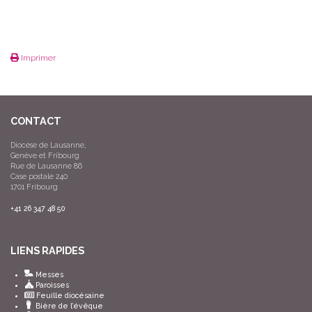
Imprimer
CONTACT
Diocèse de Lausanne,
Genève et Fribourg
Rue de Lausanne 86
Case postale 240
1701 Fribourg
+41 26 347 48 50
LIENS RAPIDES
Messes
Paroisses
Feuille diocésaine
Bière de l’évêque