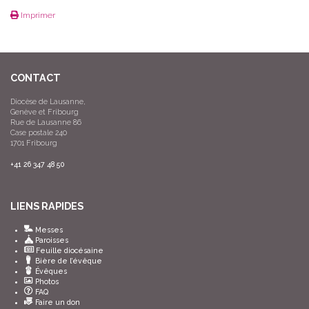
Imprimer
CONTACT
Diocèse de Lausanne,
Genève et Fribourg
Rue de Lausanne 86
Case postale 240
1701 Fribourg
+41 26 347 48 50
LIENS RAPIDES
Messes
Paroisses
Feuille diocésaine
Bière de l’évêque
Évêques
Photos
FAQ
Faire un don