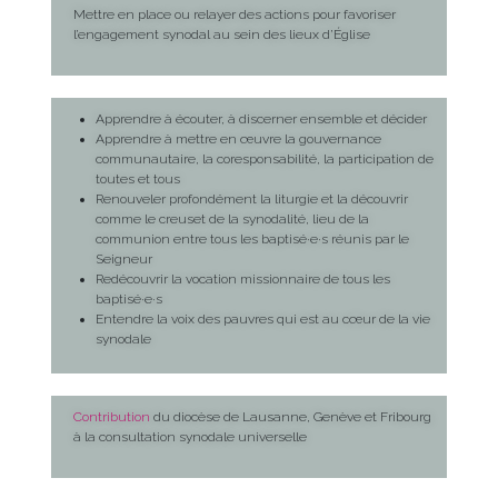
Mettre en place ou relayer des actions pour favoriser
l’engagement synodal au sein des lieux d’Église
Apprendre à écouter, à discerner ensemble et décider
Apprendre à mettre en œuvre la gouvernance
communautaire, la coresponsabilité, la participation de
toutes et tous
Renouveler profondément la liturgie et la découvrir
comme le creuset de la synodalité, lieu de la
communion entre tous les baptisé·e·s réunis par le
Seigneur
Redécouvrir la vocation missionnaire de tous les
baptisé·e·s
Entendre la voix des pauvres qui est au cœur de la vie
synodale
Contribution
du diocèse de Lausanne, Genève et Fribourg
à la consultation synodale universelle