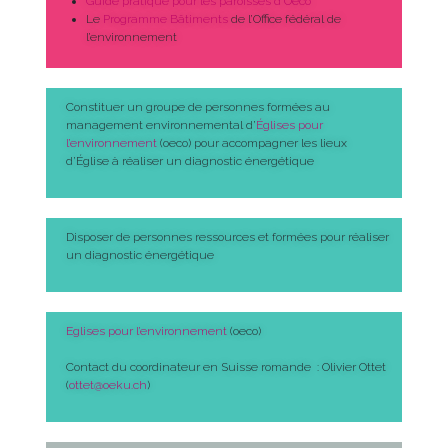
Guide pratique pour les paroisses d’Oeco
Le
Programme Bâtiments
de l’Office fédéral de
l’environnement
Constituer un groupe de personnes formées au
management environnemental d’
Églises pour
l’environnement
(oeco) pour accompagner les lieux
d’Église à réaliser un diagnostic énergétique
Disposer de personnes ressources et formées pour réaliser
un diagnostic énergétique
Eglises pour l’environnement
(oeco)
Contact du coordinateur en Suisse romande : Olivier Ottet
(
ottet@oeku.ch
)