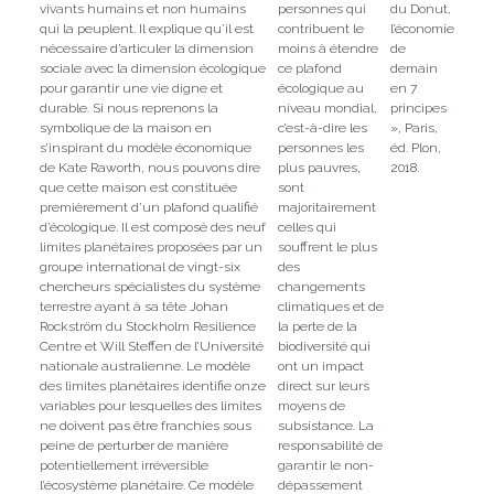
vivants humains et non humains
personnes qui
du Donut,
qui la peuplent. Il explique qu’il est
contribuent le
l’économie
nécessaire d’articuler la dimension
moins à étendre
de
sociale avec la dimension écologique
ce plafond
demain
pour garantir une vie digne et
écologique au
en 7
durable. Si nous reprenons la
niveau mondial,
principes
symbolique de la maison en
c’est-à-dire les
», Paris,
s’inspirant du modèle économique
personnes les
éd. Plon,
de Kate Raworth, nous pouvons dire
plus pauvres,
2018.
que cette maison est constituée
sont
premièrement d’un plafond qualifié
majoritairement
d’écologique. Il est composé des neuf
celles qui
limites planétaires proposées par un
souffrent le plus
groupe international de vingt-six
des
chercheurs spécialistes du système
changements
terrestre ayant à sa tête Johan
climatiques et de
Rockström du Stockholm Resilience
la perte de la
Centre et Will Steffen de l’Université
biodiversité qui
nationale australienne. Le modèle
ont un impact
des limites planétaires identifie onze
direct sur leurs
variables pour lesquelles des limites
moyens de
ne doivent pas être franchies sous
subsistance. La
peine de perturber de manière
responsabilité de
potentiellement irréversible
garantir le non-
l’écosystème planétaire. Ce modèle
dépassement