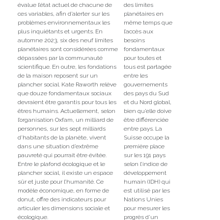
évalue l’état actuel de chacune de
des limites
ces variables, afin d’alerter sur les
planétaires en
problèmes environnementaux les
même temps que
plus inquiétants et urgents. En
l’accès aux
automne 2023, six des neuf limites
besoins
planétaires sont considérées comme
fondamentaux
dépassées par la communauté
pour toutes et
scientifique. En outre, les fondations
tous est partagée
de la maison reposent sur un
entre les
plancher social. Kate Raworth relève
gouvernements
que douze fondamentaux sociaux
des pays du Sud
devraient être garantis pour tous les
et du Nord global,
êtres humains. Actuellement, selon
bien qu’elle doive
l’organisation Oxfam, un milliard de
être différenciée
personnes, sur les sept milliards
entre pays. La
d’habitants de la planète, vivent
Suisse occupe la
dans une situation d’extrême
première place
pauvreté qui pourrait être évitée.
sur les 191 pays
Entre le plafond écologique et le
selon l’indice de
plancher social, il existe un espace
développement
sûr et juste pour l’humanité. Ce
humain (IDH) qui
modèle économique, en forme de
est utilisé par les
donut, offre des indicateurs pour
Nations Unies
articuler les dimensions sociale et
pour mesurer les
écologique.
progrès d’un