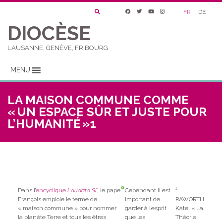
FR
DE
DIOCÈSE
LAUSANNE, GENÈVE, FRIBOURG
MENU
LA MAISON COMMUNE COMME
« UN ESPACE SÛR ET JUSTE POUR
L’HUMANITÉ »1
Dans l’
encyclique
Laudato Si’
, le pape
Cependant il est
¹.
François emploie le terme de
important de
RAWORTH
« maison commune » pour nommer
garder à l’esprit
Kate, « La
la planète Terre et tous les êtres
que les
Théorie