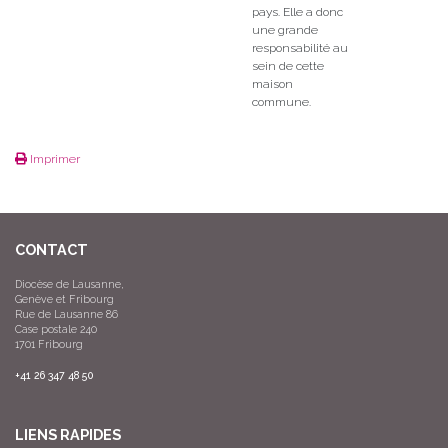
pays. Elle a donc
une grande
responsabilité au
sein de cette
maison
commune.
Imprimer
CONTACT
Diocèse de Lausanne,
Genève et Fribourg
Rue de Lausanne 86
Case postale 240
1701 Fribourg
+41 26 347 48 50
LIENS RAPIDES