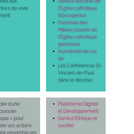
ttre aux
Service diaconie de
t·e·s de vivre
l’Église catholique
ment
fribourgeoise
Pastorale des
Milieux ouverts de
l’Église catholique
genevoise
Aumônerie de rue
de
Les Conférences St-
Vincent-de-Paul
dans le diocèse
ider d’une
Plateforme Dignité
oussole
et Développement
ique » pour
Service Éthique et
der ses actions
société
inir ensemble les