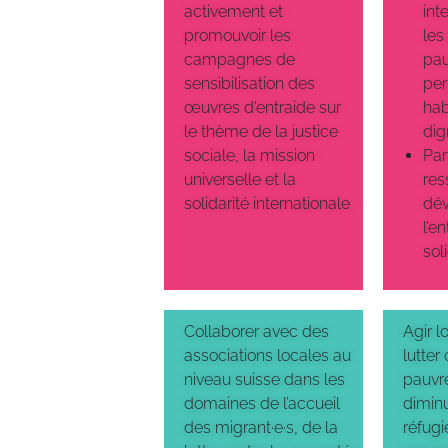
activement et
int
promouvoir les
les
campagnes de
pau
sensibilisation des
per
œuvres d’entraide sur
hab
le thème de la justice
dig
sociale, la mission
Par
universelle et la
res
solidarité internationale
dév
l’en
sol
Collaborer avec des
Agir 
associations locales au
lutter 
niveau suisse dans les
pauvre
domaines de l’accueil
dimin
des migrant·e·s, de la
réfugi