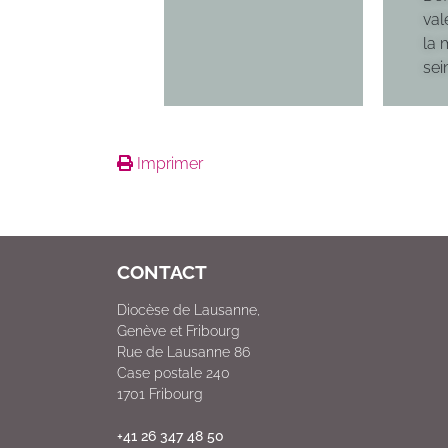
val
la 
sei
Imprimer
CONTACT
Diocèse de Lausanne,
Genève et Fribourg
Rue de Lausanne 86
Case postale 240
1701 Fribourg
+41 26 347 48 50