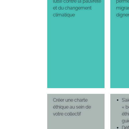
lutte contre la pauvreté
perme
et du changement
migran
climatique
digne
Créer une charte
S’a
éthique au sein de
« b
votre collectif
éth
gui
Déf