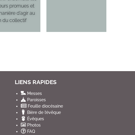
eurs promues et
manière d’agir au
n du collectif
LIENS RAPIDES
Messes
Paroisses
Feuille diocésaine
Bière de l’évêque
Évêques
Photos
FAQ