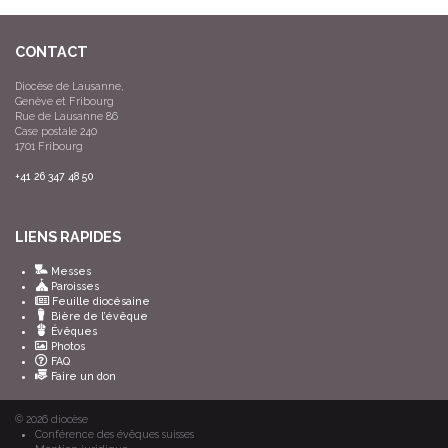
CONTACT
Diocèse de Lausanne,
Genève et Fribourg
Rue de Lausanne 86
Case postale 240
1701 Fribourg
+41 26 347 48 50
LIENS RAPIDES
Messes
Paroisses
Feuille diocésaine
Bière de l’évêque
Évêques
Photos
FAQ
Faire un don
© 2026
diocèse
Conférence des évêques suisses