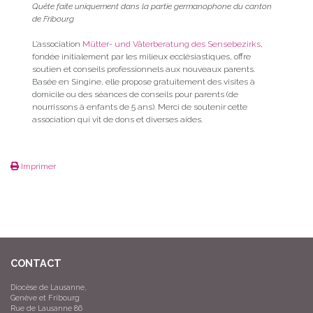
Quête faite uniquement dans la partie germanophone du canton
de Fribourg
L’association
Mütter- und Väterberatung des Sensebezirks
,
fondée initialement par les milieux ecclésiastiques, offre
soutien et conseils professionnels aux nouveaux parents.
Basée en Singine, elle propose gratuitement des visites à
domicile ou des séances de conseils pour parents (de
nourrissons à enfants de 5 ans). Merci de soutenir cette
association qui vit de dons et diverses aides.
Imprimer
CONTACT
Diocèse de Lausanne,
Genève et Fribourg
Rue de Lausanne 86