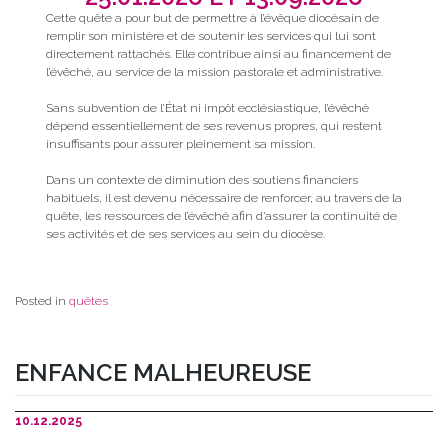
Cette quête a pour but de permettre à l’évêque diocésain de
remplir son ministère et de soutenir les services qui lui sont
directement rattachés. Elle contribue ainsi au financement de
l’évêché, au service de la mission pastorale et administrative.
Sans subvention de l’État ni impôt ecclésiastique, l’évêché
dépend essentiellement de ses revenus propres, qui restent
insuffisants pour assurer pleinement sa mission.
Dans un contexte de diminution des soutiens financiers
habituels, il est devenu nécessaire de renforcer, au travers de la
quête, les ressources de l’évêché afin d’assurer la continuité de
ses activités et de ses services au sein du diocèse.
Posted in
quêtes
ENFANCE MALHEUREUSE
10.12.2025