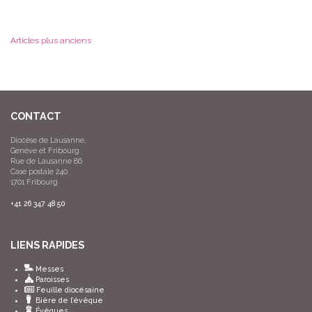
Articles plus anciens
CONTACT
Diocèse de Lausanne,
Genève et Fribourg
Rue de Lausanne 86
Case postale 240
1701 Fribourg
+41 26 347 48 50
LIENS RAPIDES
Messes
Paroisses
Feuille diocésaine
Bière de l’évêque
Évêques