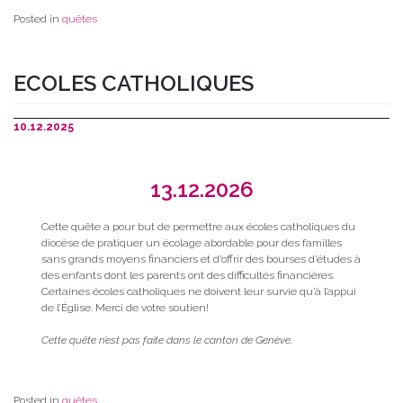
Posted in
quêtes
ECOLES CATHOLIQUES
10.12.2025
13.12.2026
Cette quête a pour but de permettre aux écoles catholiques du
diocèse de pratiquer un écolage abordable pour des familles
sans grands moyens financiers et d’offrir des bourses d’études à
des enfants dont les parents ont des difficultés financières.
Certaines écoles catholiques ne doivent leur survie qu’à l’appui
de l’Église. Merci de votre soutien!
Cette quête n’est pas faite dans le canton de Genève.
Posted in
quêtes