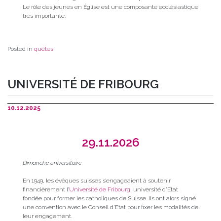
Le rôle des jeunes en Église est une composante ecclésiastique
très importante.
Posted in
quêtes
UNIVERSITÉ DE FRIBOURG
10.12.2025
29.11.2026
Dimanche universitaire
En 1949, les évêques suisses s’engageaient à soutenir
financièrement l’
Université de Fribourg
, université d’Etat
fondée pour former les catholiques de Suisse. Ils ont alors signé
une convention avec le Conseil d’Etat pour fixer les modalités de
leur engagement.