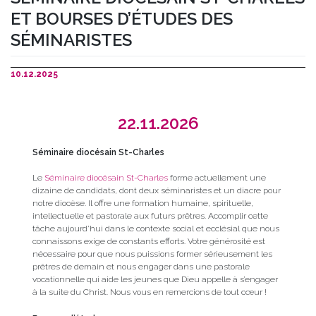
ET BOURSES D’ÉTUDES DES
SÉMINARISTES
10.12.2025
22.11.2026
Séminaire diocésain St-Charles
Le
Séminaire diocésain St-Charles
forme actuellement une
dizaine de candidats, dont deux séminaristes et un diacre pour
notre diocèse. Il offre une formation humaine, spirituelle,
intellectuelle et pastorale aux futurs prêtres. Accomplir cette
tâche aujourd’hui dans le contexte social et ecclésial que nous
connaissons exige de constants efforts. Votre générosité est
nécessaire pour que nous puissions former sérieusement les
prêtres de demain et nous engager dans une pastorale
vocationnelle qui aide les jeunes que Dieu appelle à s’engager
à la suite du Christ. Nous vous en remercions de tout cœur !