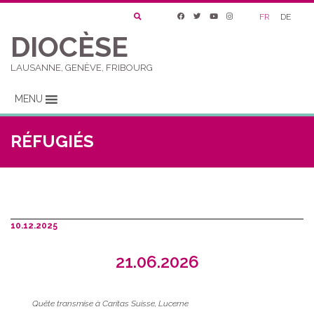
FR
DE
DIOCÈSE
LAUSANNE, GENÈVE, FRIBOURG
MENU
RÉFUGIÉS
10.12.2025
21.06.2026
Q
uête transmise à Caritas Suisse, Lucerne