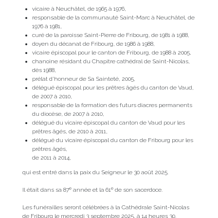
vicaire à Neuchâtel, de 1965 à 1976,
responsable de la communauté Saint-Marc à Neuchâtel, de
1976 à 1981,
curé de la paroisse Saint-Pierre de Fribourg, de 1981 à 1988,
doyen du décanat de Fribourg, de 1986 à 1988,
vicaire épiscopal pour le canton de Fribourg, de 1988 à 2005,
chanoine résidant du Chapitre cathédral de Saint-Nicolas,
dès 1988,
prélat d’honneur de Sa Sainteté, 2005,
délégué épiscopal pour les prêtres âgés du canton de Vaud,
de 2007 à 2010,
responsable de la formation des futurs diacres permanents
du diocèse, de 2007 à 2010,
délégué du vicaire épiscopal du canton de Vaud pour les
prêtres âgés, de 2010 à 2011,
délégué du vicaire épiscopal du canton de Fribourg pour les
prêtres âgés,
de 2011 à 2014,
qui est entré dans la paix du Seigneur le 30 août 2025.
e
e
Il était dans sa 87
année et la 61
de son sacerdoce.
Les funérailles seront célébrées à la Cathédrale Saint-Nicolas
de Fribourg le mercredi 3 septembre 2025, à 14 heures 30.