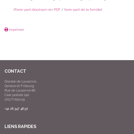
(
Faire-part diocésain en PDF
/
faire-part de la famille
)
Imprimer
CONTACT
Diocèse de Lausanne,
Genève et Fribourg
Rue de Lausanne 86
Case postale 240
1701 Fribourg
+41 26 347 48 50
LIENS RAPIDES