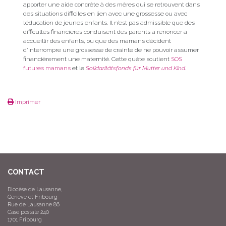
apporter une aide concrète à des mères qui se retrouvent dans
des situations difficiles en lien avec une grossesse ou avec
l’éducation de jeunes enfants. Il n’est pas admissible que des
difficultés financières conduisent des parents à renoncer à
accueillir des enfants, ou que des mamans décident
d’interrompre une grossesse de crainte de ne pouvoir assumer
financièrement une maternité. Cette quête soutient
SOS
futures mamans
et le
Solidaritätsfonds für Mutter und Kind
.
Imprimer
CONTACT
Diocèse de Lausanne,
Genève et Fribourg
Rue de Lausanne 86
Case postale 240
1701 Fribourg