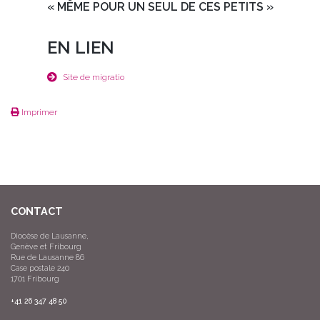
« MÊME POUR UN SEUL DE CES PETITS »
EN LIEN
Site de migratio
Imprimer
CONTACT
Diocèse de Lausanne,
Genève et Fribourg
Rue de Lausanne 86
Case postale 240
1701 Fribourg
+41 26 347 48 50