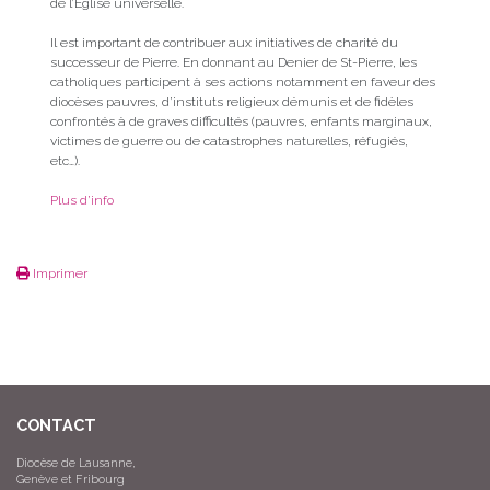
de l’Église universelle.
Il est important de contribuer aux initiatives de charité du
successeur de Pierre. En donnant au Denier de St-Pierre, les
catholiques participent à ses actions notamment en faveur des
diocèses pauvres, d’instituts religieux démunis et de fidèles
confrontés à de graves difficultés (pauvres, enfants marginaux,
victimes de guerre ou de catastrophes naturelles, réfugiés,
etc…).
Plus d’info
Imprimer
CONTACT
Diocèse de Lausanne,
Genève et Fribourg