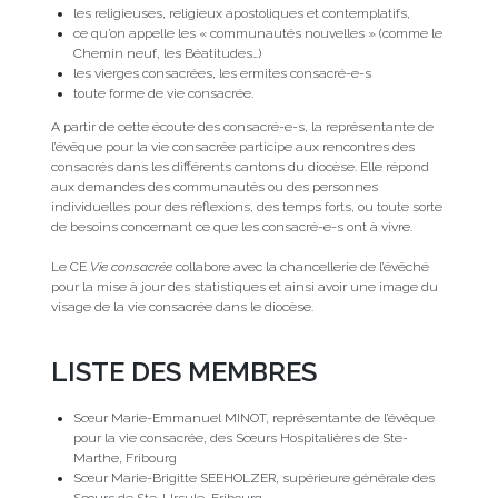
les religieuses, religieux apostoliques et contemplatifs,
ce qu’on appelle les « communautés nouvelles » (comme le
Chemin neuf, les Béatitudes…)
les vierges consacrées, les ermites consacré-e-s
toute forme de vie consacrée.
A partir de cette écoute des consacré-e-s, la représentante de
l’évêque pour la vie consacrée participe aux rencontres des
consacrés dans les différents cantons du diocèse. Elle répond
aux demandes des communautés ou des personnes
individuelles pour des réflexions, des temps forts, ou toute sorte
de besoins concernant ce que les consacré-e-s ont à vivre.
Le CE
Vie consacrée
collabore avec la chancellerie de l’évêché
pour la mise à jour des statistiques et ainsi avoir une image du
visage de la vie consacrée dans le diocèse.
LISTE DES MEMBRES
Sœur Marie-Emmanuel MINOT, représentante de l’évêque
pour la vie consacrée, des Sœurs Hospitalières de Ste-
Marthe, Fribourg
Sœur Marie-Brigitte SEEHOLZER, supérieure générale des