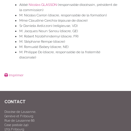
Abbé
Nicolas GLASSON
(responsable diocésain, président de
la commission)
M. Nicolas Carron (diacre, responsable de la formation)
Mme Claudine Cerchia (épouse de diacre)
Sr Daniela Ardizzoni (religieuse, VD)
M. Jacques Noun Sanou (diacre, GE)
M. Robert Nzobihindemyi (diacre, FR)
M. Stéphane Rempe (diacre)
M. Romuald Babey (diacre, NE)
M. Philippe Do (diacre, responsable de la fraternité
diaconale)
Imprimer
CONTACT
Diocèse de Lausanne,
Genève et Fribourg
Rue de Lausanne 86
Case postale 240
1701 Fribourg