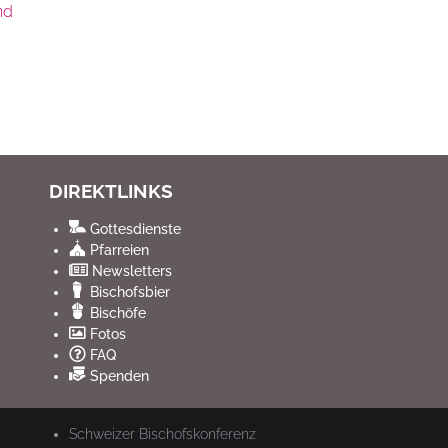
nd
DIREKTLINKS
Gottesdienste
Pfarreien
Newsletters
Bischofsbier
Bischöfe
Fotos
FAQ
Spenden
Schweizer Bischofskonferenz