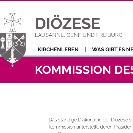
DIÖZESE
LAUSANNE, GENF UND FREIBURG
KIRCHENLEBEN
WAS GIBT ES N
KOMMISSION DE
Das ständige Diakonat in der Diözese vo
Kommission unterstellt, deren Präsident