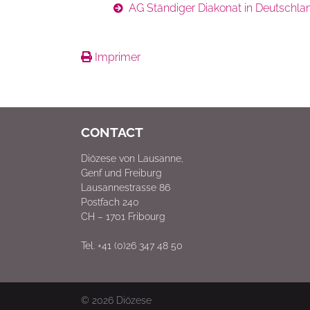
AG Ständiger Diakonat in Deutschla
Imprimer
CONTACT
Diözese von Lausanne,
Genf und Freiburg
Lausannestrasse 86
Postfach 240
CH – 1701 Fribourg
Tel. +41 (0)26 347 48 50
© 2026
Diözese