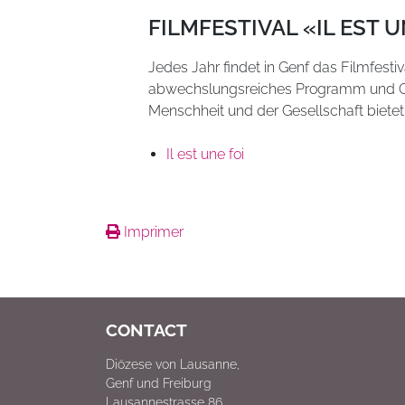
FILMFESTIVAL «IL EST U
Jedes Jahr findet in Genf das Filmfestival
abwechslungsreiches Programm und Ge
Menschheit und der Gesellschaft bietet
Il est une foi
Imprimer
CONTACT
Diözese von Lausanne,
Genf und Freiburg
Lausannestrasse 86