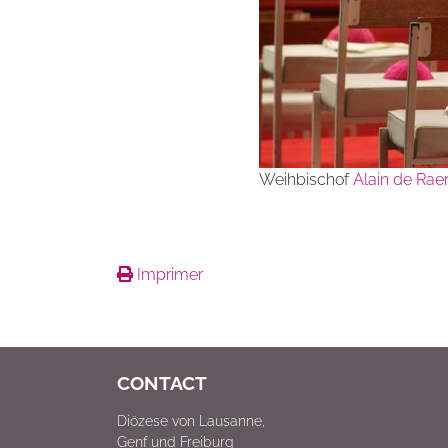
Weihbischof
Alain de Ra
Imprimer
CONTACT
Diözese von Lausanne,
Genf und Freiburg