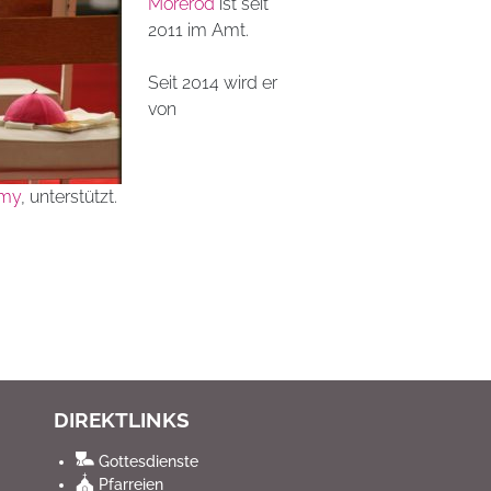
Morerod
ist seit
2011 im Amt.
Seit 2014 wird er
von
emy
, unterstützt.
DIREKTLINKS
Gottesdienste
Pfarreien