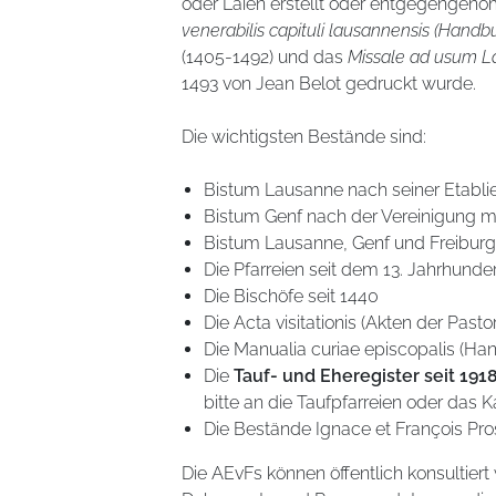
oder Laien erstellt oder entgegenge
venerabilis capituli lausannensis (Hand
(1405-1492) und das
Missale ad usum 
1493 von Jean Belot gedruckt wurde.
Die wichtigsten Bestände sind:
Bistum Lausanne nach seiner Etablie
Bistum Genf nach der Vereinigung m
Bistum Lausanne, Genf und Freiburg
Die Pfarreien seit dem 13. Jahrhunder
Die Bischöfe seit 1440
Die Acta visitationis (Akten der Past
Die Manualia curiae episcopalis (Han
Die
Tauf- und Eheregister seit 1918
bitte an die Taufpfarreien oder das K
Die Bestände Ignace et François Pr
Die AEvFs können öffentlich konsultiert