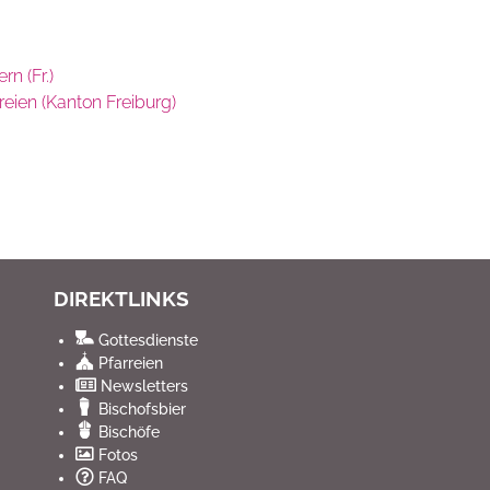
n (Fr.)
reien (Kanton Freiburg)
DIREKTLINKS
Gottesdienste
Pfarreien
Newsletters
Bischofsbier
Bischöfe
Fotos
FAQ