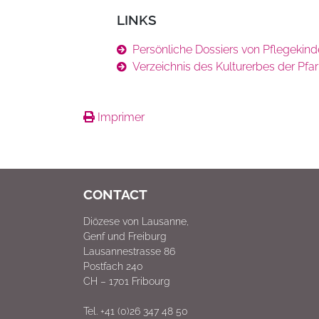
LINKS
Persönliche Dossiers von Pflegekinder
Verzeichnis des Kulturerbes der Pfar
Imprimer
CONTACT
Diözese von Lausanne,
Genf und Freiburg
Lausannestrasse 86
Postfach 240
CH – 1701 Fribourg
Tel. +41 (0)26 347 48 50