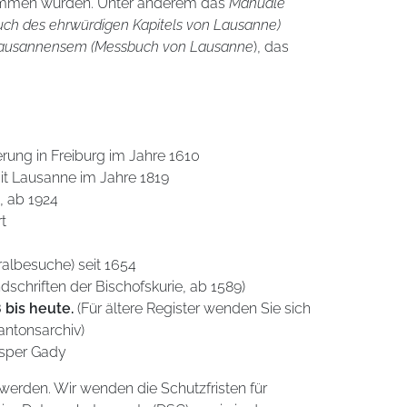
nommen wurden. Unter anderem das
Manuale
buch des ehrwürdigen Kapitels von Lausanne)
Lausannensem (Messbuch von Lausanne
), das
rung in Freiburg im Jahre 1610
it Lausanne im Jahre 1819
, ab 1924
t
oralbesuche) seit 1654
dschriften der Bischofskurie, ab 1589)
 bis heute.
(Für ältere Register wenden Sie sich
antonsarchiv)
osper Gady
 werden. Wir wenden die Schutzfristen für