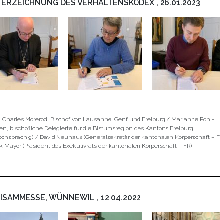
ERZEICHNUNG DES VERHALTENSKODEX , 26.01.2023
 Charles Morerod, Bischof von Lausanne, Genf und Freiburg / Marianne Pohl-
n, bischöfliche Delegierte für die Bistumsregion des Kantons Freiburg
schsprachig) / David Neuhaus (Generalsekretär der kantonalen Körperschaft – F
ck Mayor (Präsident des Exekutivrats der kantonalen Körperschaft – FR)
ISAMMESSE, WÜNNEWIL , 12.04.2022