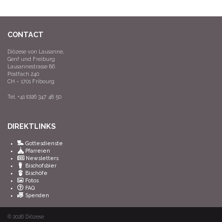
CONTACT
Diözese von Lausanne,
Genf und Freiburg
Lausannestrasse 86
Postfach 240
CH – 1701 Fribourg
Tel. +41 (0)26 347 48 50
DIREKTLINKS
Gottesdienste
Pfarreien
Newsletters
Bischofsbier
Bischöfe
Fotos
FAQ
Spenden
© 2026
Diözese