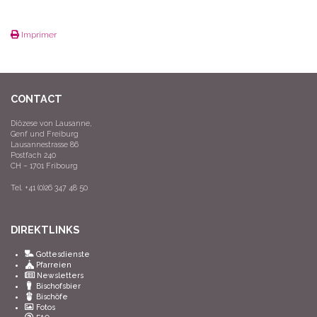
Imprimer
CONTACT
Diözese von Lausanne,
Genf und Freiburg
Lausannestrasse 86
Postfach 240
CH – 1701 Fribourg
Tel. +41 (0)26 347 48 50
DIREKTLINKS
Gottesdienste
Pfarreien
Newsletters
Bischofsbier
Bischöfe
Fotos