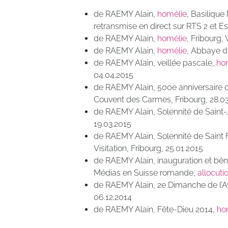
de RAEMY Alain,
homélie
, Basiliqu
retransmise en direct sur RTS 2 et E
de RAEMY Alain,
homélie
, Fribourg,
de RAEMY Alain,
homélie
, Abbaye d’
de RAEMY Alain, veillée pascale,
ho
04.04.2015
de RAEMY Alain, 500e anniversaire d
Couvent des Carmes, Fribourg, 28.0
de RAEMY Alain, Solennité de Saint
19.03.2015
de RAEMY Alain, Solennité de Saint 
Visitation, Fribourg, 25.01.2015
de RAEMY Alain, inauguration et bén
Médias en Suisse romande,
allocuti
de RAEMY Alain, 2e Dimanche de l’A
06.12.2014
de RAEMY Alain, Fête-Dieu 2014,
ho