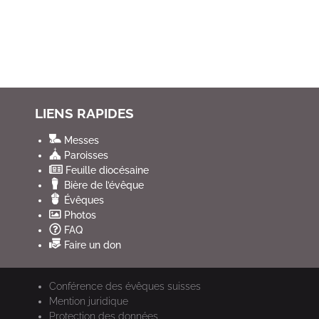
LIENS RAPIDES
Messes
Paroisses
Feuille diocésaine
Bière de l’évêque
Évêques
Photos
FAQ
Faire un don
Conférence des évêques suisses
Mention juridique
Protection des données