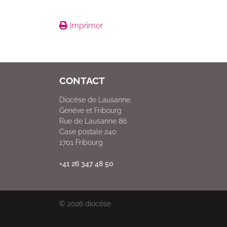
Imprimer
CONTACT
Diocèse de Lausanne,
Genève et Fribourg
Rue de Lausanne 86
Case postale 240
1701 Fribourg
+41 26 347 48 50
© 2026
diocèse