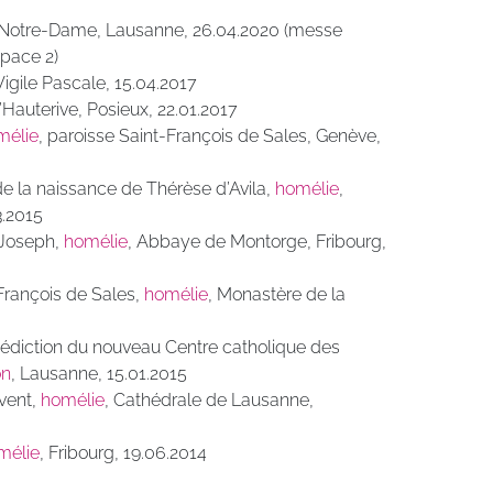
e Notre-Dame, Lausanne, 26.04.2020 (messe
space 2)
 Vigile Pascale, 15.04.2017
Hauterive, Posieux, 22.01.2017
mélie
, paroisse Saint-François de Sales, Genève,
e la naissance de Thérèse d’Avila,
homélie
,
3.2015
-Joseph,
homélie
, Abbaye de Montorge, Fribourg,
François de Sales,
homélie
, Monastère de la
édiction du nouveau Centre catholique des
on
, Lausanne, 15.01.2015
vent,
homélie
, Cathédrale de Lausanne,
mélie
, Fribourg, 19.06.2014