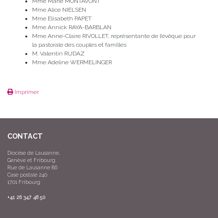
Mme Marie MONTAVONT
Mme Alice NIELSEN
Mme Elisabeth PAPET
Mme Annick RAYA-BARBLAN
Mme Anne-Claire RIVOLLET, représentante de l’évêque pour
la pastorale des couples et familles
M. Valentin RUDAZ
Mme Adeline WERMELINGER
Imprimer
CONTACT
Diocèse de Lausanne,
Genève et Fribourg
Rue de Lausanne 86
Case postale 240
1701 Fribourg
+41 26 347 48 50