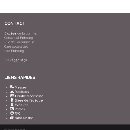
CONTACT
Diocèse
de Lausanne,
Genève et Fribourg
Rue de Lausanne 86
Case postale 240
1701 Fribourg
+41 26 347 48 50
LIENS RAPIDES
Messes
Paroisses
Feuille diocésaine
Bière de l’évêque
Évêques
Photos
FAQ
Faire un don