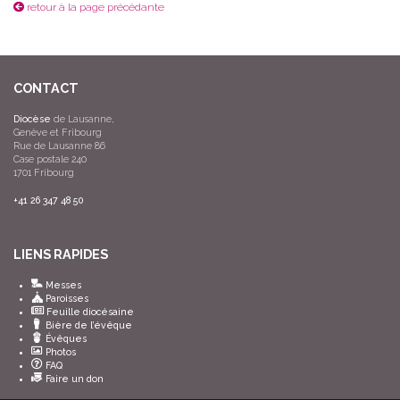
retour à la page précédante
CONTACT
Diocèse
de Lausanne,
Genève et Fribourg
Rue de Lausanne 86
Case postale 240
1701 Fribourg
+41 26 347 48 50
LIENS RAPIDES
Messes
Paroisses
Feuille diocésaine
Bière de l’évêque
Évêques
Photos
FAQ
Faire un don