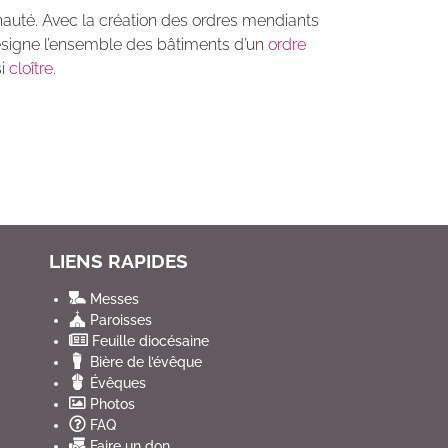
té. Avec la création des ordres mendiants
désigne l’ensemble des bâtiments d’un
ordre
si
cloître
.
LIENS RAPIDES
Messes
Paroisses
Feuille diocésaine
Bière de l’évêque
Évêques
Photos
FAQ
Faire un don