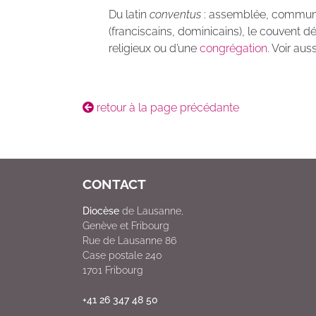
Du latin
conventus
: assemblée, communau
(franciscains, dominicains), le couvent 
religieux ou d’une
congrégation
. Voir aus
retour à la page précédante
CONTACT
Diocèse
de Lausanne,
Genève et Fribourg
Rue de Lausanne 86
Case postale 240
1701 Fribourg
+41 26 347 48 50