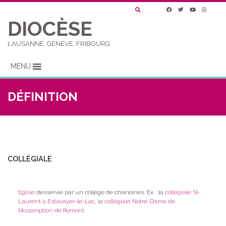
DIOCÈSE
LAUSANNE, GENÈVE, FRIBOURG
MENU
DÉFINITION
COLLÉGIALE
Eglise
desservie par un collège de chanoines. Ex. : la
collégiale St-
Laurent à Estavayer-le-Lac
, la
collégiale Notre-Dame de
l’Assomption de Romont
.