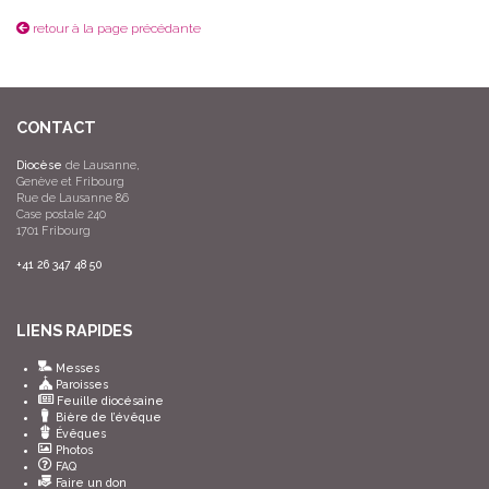
retour à la page précédante
CONTACT
Diocèse
de Lausanne,
Genève et Fribourg
Rue de Lausanne 86
Case postale 240
1701 Fribourg
+41 26 347 48 50
LIENS RAPIDES
Messes
Paroisses
Feuille diocésaine
Bière de l’évêque
Évêques
Photos
FAQ
Faire un don