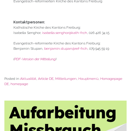
Evangelisch-reformierten Kirche des Kantons Freiburg
Kontaktpersonen:
Katholische Kirche des Kantons Freiburg:
Isabella Senghor,
isabella.senghor@kath-fr.ch
, 026 426 34 15
Evangelisch-reformierte Kirche des Kantons Freiburg:
Benjamin Stupan,
benjamin.stupan@ref-fr.ch
, 079 945 59 19
(
PDF-Version der Mitteilung
)
Posted in
Aktualität
,
Article DE
,
Mitteilungen
,
Hauptmenü
,
Homagepage
DE
,
homepage