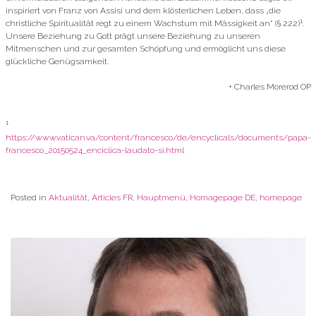
inspiriert von Franz von Assisi und dem klösterlichen Leben, dass „die
1
christliche Spiritualität regt zu einem Wachstum mit Mässigkeit an“ (§ 222)
.
Unsere Beziehung zu Gott prägt unsere Beziehung zu unseren
Mitmenschen und zur gesamten Schöpfung und ermöglicht uns diese
glückliche Genügsamkeit.
+ Charles Morerod OP
1
https://www.vatican.va/content/francesco/de/encyclicals/documents/papa-
francesco_20150524_enciclica-laudato-si.html
Posted in
Aktualität
,
Articles FR
,
Hauptmenü
,
Homagepage DE
,
homepage