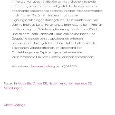
Im Verlauf von 2025 hat die römisch-katholische Kirche die
Einführung wissenschaftlich abgestützter Assessments für
angehende Seelsorgende gestartet. In einer Pilotphase wurden
in sämtlichen Bistümern insgesamt 72 solcher
Eignungsabklärungen durchgeführt. Diese wurden von Prof.
Jérôme Endrass, Leiter Forschung & Entwicklung beim Amt für
Justizvollzug und Wiedereingliederung des Kantons Zürich,
und seinem Team konzipiert. Sämtliche Abklärungen und
Gespräche werden von ausgewiesenen externen
Fachpersonen durchgeführt. In Einzelfällen haben sich die
diözesanen Verantwortlichen, entsprechend den
Empfehlungen der Experten, gegen eine weitere
Zusammenarbeit mit evaluierten Personen entschieden.
Weiterlesen:
Pressemitteilung
vom 03.02.2026
Posted in
Aktualität
,
Article DE
,
Hauptmenü
,
Homagepage DE
,
Mitteilungen
Ältere Beiträge