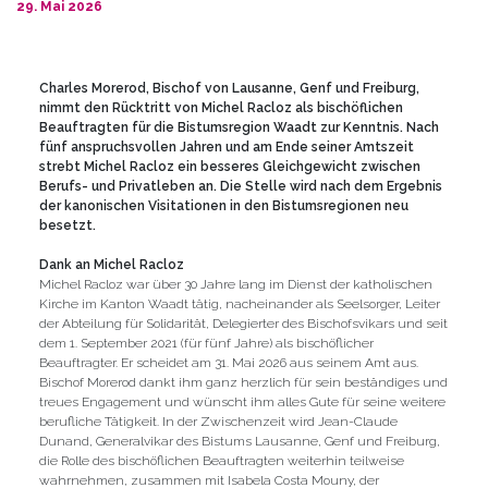
29. Mai 2026
Charles Morerod, Bischof von Lausanne, Genf und Freiburg,
nimmt den Rücktritt von Michel Racloz als bischöflichen
Beauftragten für die Bistumsregion Waadt zur Kenntnis. Nach
fünf anspruchsvollen Jahren und am Ende seiner Amtszeit
strebt Michel Racloz ein besseres Gleichgewicht zwischen
Berufs- und Privatleben an. Die Stelle wird nach dem Ergebnis
der kanonischen Visitationen in den Bistumsregionen neu
besetzt.
Dank an Michel Racloz
Michel Racloz war über 30 Jahre lang im Dienst der katholischen
Kirche im Kanton Waadt tätig, nacheinander als Seelsorger, Leiter
der Abteilung für Solidarität, Delegierter des Bischofsvikars und seit
dem 1. September 2021 (für fünf Jahre) als bischöflicher
Beauftragter. Er scheidet am 31. Mai 2026 aus seinem Amt aus.
Bischof Morerod dankt ihm ganz herzlich für sein beständiges und
treues Engagement und wünscht ihm alles Gute für seine weitere
berufliche Tätigkeit. In der Zwischenzeit wird Jean-Claude
Dunand, Generalvikar des Bistums Lausanne, Genf und Freiburg,
die Rolle des bischöflichen Beauftragten weiterhin teilweise
wahrnehmen, zusammen mit Isabela Costa Mouny, der