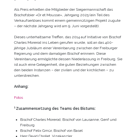
Als Preis erhielten die Mitglieder der Siegermannschaft das
Bischofsbier «Or et Mousse», Jahrgang 2025 (ein Teil des
Verkaufserlöses kommt einem gemeinnützigen Projekt zugute
– der nächste Jahrgang wird am 9. Juni vorgestellt).
Dieses unterhaltsame Treffen, das 2014 auf Initiative von Bischof
Charles Morerod ins Leben gerufen wurde, soll an das 400-
jährige Jubiläum einer Vereinbarung zwischen der Freiburger
Regierung und dem damaligen Bischof erinnern. Diese
Vereinbarung ermöglichte dessen Niederlassung in Freiburg. Sie
ist auch eine Gelegenheit, die guten Beziehungen zwischen
den beiden Instanzen – der zivilen und der kirchlichen – zu
unterstreichen.
Anhang:
Fotos
1
Zusammensetzung des Teams des Bistums:
Bischof Charles Morerod, Bischof von Lausanne, Genf und
Freiburg
Bischof Felix Gmür, Bischof von Basel
Herr David Chollet, Vizekanzler