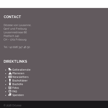
CONTACT
Diözese von Lausanne,
Genf und Freiburg
Lausannestrasse 86
Postfach 240
CH – 1701 Fribourg
Tel. +41 (0)26 347 48 50
DIREKTLINKS
Gottesdienste
Pfarreien
Newsletters
Bischofsbier
Bischöfe
Fotos
FAQ
Spenden
© 2026
Diözese