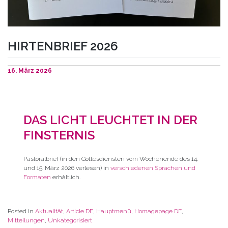
HIRTENBRIEF 2026
16. März 2026
DAS LICHT LEUCHTET IN DER
FINSTERNIS
Pastoralbrief (in den Gottesdiensten vom Wochenende des 14.
und 15. März 2026 verlesen) in
verschiedenen Sprachen und
Formaten
erhältlich.
Posted in
Aktualität
,
Article DE
,
Hauptmenü
,
Homagepage DE
,
Mitteilungen
,
Unkategorisiert