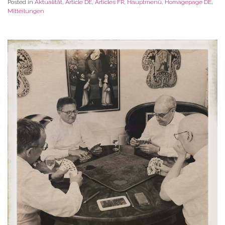
Posted in
Aktualität
,
Article DE
,
Articles FR
,
Hauptmenü
,
Homagepage DE
,
Mitteilungen