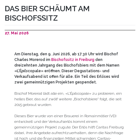
DAS BIER SCHÄUMT AM
BISCHOFSSITZ
27. Mai 2026
Am Dienstag, den 9. Juni 2026, ab 17.30 Uhr wird Bischof
Charles Morerod
im
Bischofssitz in Freiburg
den
dreizehnten
Jahrgang des Bischofsbiers mit dem Namen
«L’É
pils
copale»
eröffnen. Dieser Degustations- und
Verkaufsabend ist offen für alle. Ein Teil des Erlöses wird
zwei gemeinnützigen Projekten gespendet.
Bischof Morerod lädt alle ein, «L’É
pils
copale» zu probieren, ein
helles Bier, das auf zwölf weitere „Bischofsbiere“ folgt, die seit
2015 gebraut wurden.
Dieses Bier wurde von einer Brauerei in Romainmôtier (VD)
entwickelt und der Verkaufserlös kommt einem
gemeinnützigen Projekt zugute. Der Erlös hilft Caritas Freiburg
dabei, ihre Angebote aufrechtzuerhalten, denn die Nachfrage
ist hoch und die finanziellen Mittel schwinden: Caritas-