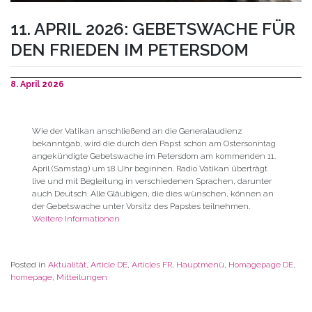
11. APRIL 2026: GEBETSWACHE FÜR
DEN FRIEDEN IM PETERSDOM
8. April 2026
Wie der Vatikan anschließend an die Generalaudienz
bekanntgab, wird die durch den Papst schon am Ostersonntag
angekündigte Gebetswache im Petersdom am kommenden 11.
April (Samstag) um 18 Uhr beginnen. Radio Vatikan überträgt
live und mit Begleitung in verschiedenen Sprachen, darunter
auch Deutsch. Alle Gläubigen, die dies wünschen, können an
der Gebetswache unter Vorsitz des Papstes teilnehmen.
Weitere Informationen
Posted in
Aktualität
,
Article DE
,
Articles FR
,
Hauptmenü
,
Homagepage DE
,
homepage
,
Mitteilungen