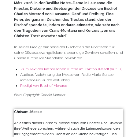
März 2026, in der Basilika Notre-Dame in Lausanne die
Priester, Diakone und Seelsorger der Diözese um Bischof
Charles Morerod von Lausanne, Genf und Freiburg. Eine
Feier, die ganz im Zeichen des Trostes stand, den der
Bischof spendete, indem er daran erinnerte, wie sehr nach
den Tragödien von Crans-Montana und Kerzers „von uns
Christen Trost erwartet wird“.
In seiner Predigt erinnerte der Bischof an die Prioritäten für
seine Diözese: evangelisieren, lebendige Zentren schaffen und
unsere Kirche vor Skandalen bewahren.
Zum Text der katholischen Kirche im Kanton Waadt (auf Fr.)
Audioaufzeichnung der Messe von Radio Maria Suisse
romande (in Kürze verfürbar)
Predigt von Bischof Morerod
Foto-Copyright: Gabriel Monnet
Chrisam-Messe
Anlässlich dieser Chrisam-Messe erneuern Priester und Diakone
ihre Weiheversprechen, während auch die Laienseelsorgenden
ihr Engagement für den Dienst an der Kirche bekräftigen. Das