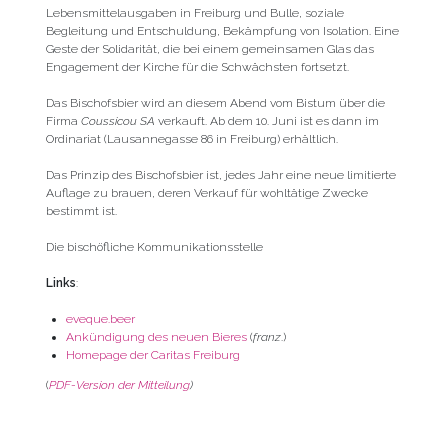
Lebensmittelausgaben in Freiburg und Bulle, soziale
Begleitung und Entschuldung, Bekämpfung von Isolation. Eine
Geste der Solidarität, die bei einem gemeinsamen Glas das
Engagement der Kirche für die Schwächsten fortsetzt.
Das Bischofsbier wird an diesem Abend vom Bistum über die
Firma
Coussicou SA
verkauft. Ab dem 10. Juni ist es dann im
Ordinariat (Lausannegasse 86 in Freiburg) erhältlich.
Das Prinzip des Bischofsbier ist, jedes Jahr eine neue limitierte
Auflage zu brauen, deren Verkauf für wohltätige Zwecke
bestimmt ist.
Die bischöfliche Kommunikationsstelle
Links
:
eveque.beer
Ankündigung des neuen Bieres
(
franz
.)
Homepage der Caritas Freiburg
(
PDF-Version der Mitteilung
)