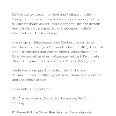
Die Diözese von Lausanne, Genf und Freiburg und die
Evangelisch-reformierte Kirche des Kantons Freiburg haben
mit grosser Trauer von der Tragödie erfahren, die sich gestern
Abend in Kerzers ereignet hat, und möchten ihre tiefe
Solidarität zum Ausdruck bringen.
Ihre innigsten Gebete gelten den Familien, die von dieser
Katastrophe schwer getroffen wurden. Ihre Fürbitte gilt auch all
jenen, die berufen sind, den Verletzten, Verzweifelten und
Schockierten beizustehen. Möge gegenseitige Hilfe und ein
offenes Ohr inmitten dieses Dramas Halt und Kraft geben.
Heute Abend um 19:00 Uhr findet in der Kirche von
Reformierten Kerzers (
Kirchgässli 1
) eine ökumenische Gebets-
und Andachtsfeier statt.
In Gedanken und Gebeten.
Mgr. Charles Morerod, Bischof von Lausanne, Genf und
Freiburg
Pfr. Pierre-Philippe Blaser, Präsident des Synodalrats der