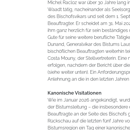
Michel Racloz war über 30 Jahre lang i
Waadt tätig, nacheinander als Seelsorger
des Bischofsvikars und seit dem 1. Sept
Beauftragter. Er scheidet am 31. Mai 2
ihm ganz herzlich für sein beständige
Gute für seine weitere berufliche Tätigk
Dunand, Generalvikar des Bistums Laus
bischöflichen Beauftragten weiterhin 
Costa Mouny, der Stellvertreterin. Ein
erfolgen, nachdem der Bericht über die
(siehe weiter unten). Ein Anforderungspr
Anlehnung an die in den letzten Jahren
Kanonische Visitationen
Wie im Januar 2026 angekündigt, wurd
der Bistumsleitung – die insbesondere 
Beauftragte an der Seite des Bischof
Rückschau auf die letzten fünf Jahre 
Bistumsregion ein Tag einer kanonischen