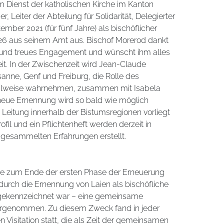
m Dienst der katholischen Kirche im Kanton
, Leiter der Abteilung für Solidarität, Delegierter
ember 2021 (für fünf Jahre) als bischöflicher
026 aus seinem Amt aus. Bischof Morerod dankt
s und treues Engagement und wünscht ihm alles
eit. In der Zwischenzeit wird Jean-Claude
anne, Genf und Freiburg, die Rolle des
teilweise wahrnehmen, zusammen mit Isabela
e neue Ernennung wird so bald wie möglich
 Leitung innerhalb der Bistumsregionen vorliegt
ofil und ein Pflichtenheft werden derzeit in
 gesammelten Erfahrungen erstellt.
e zum Ende der ersten Phase der Erneuerung
durch die Ernennung von Laien als bischöfliche
s gekennzeichnet war – eine gemeinsame
vorgenommen. Zu diesem Zweck fand in jeder
 Visitation statt, die als Zeit der gemeinsamen