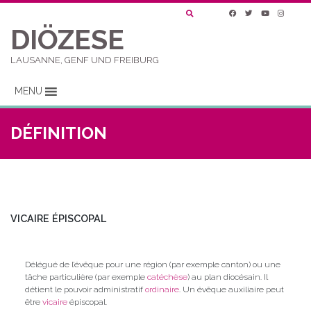
DIÖZESE
LAUSANNE, GENF UND FREIBURG
MENU
DÉFINITION
VICAIRE ÉPISCOPAL
Délégué de l’évêque pour une région (par exemple canton) ou une
tâche particulière (par exemple
catéchèse
) au plan diocésain. Il
détient le pouvoir administratif
ordinaire
. Un évêque auxiliaire peut
être
vicaire
épiscopal.