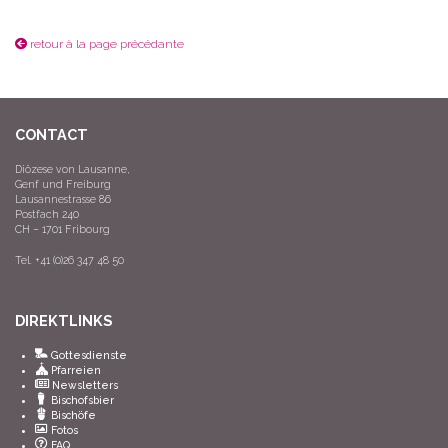
retour à la page précédante
CONTACT
Diözese von Lausanne,
Genf und Freiburg
Lausannestrasse 86
Postfach 240
CH – 1701 Fribourg
Tel. +41 (0)26 347 48 50
DIREKTLINKS
Gottesdienste
Pfarreien
Newsletters
Bischofsbier
Bischöfe
Fotos
FAQ