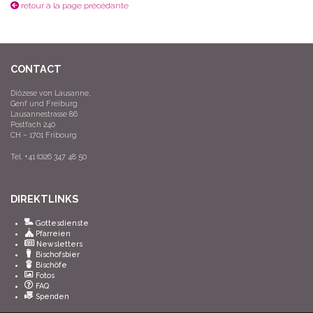
retour à la page précédante
CONTACT
Diözese von Lausanne,
Genf und Freiburg
Lausannestrasse 86
Postfach 240
CH – 1701 Fribourg
Tel. +41 (0)26 347 48 50
DIREKTLINKS
Gottesdienste
Pfarreien
Newsletters
Bischofsbier
Bischöfe
Fotos
FAQ
Spenden