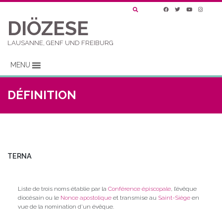
DIÖZESE
LAUSANNE, GENF UND FREIBURG
MENU
DÉFINITION
TERNA
Liste de trois noms établie par la
Conférence épiscopale
, l’évêque
diocésain ou le
Nonce
apostolique
et transmise au
Saint-Siège
en
vue de la nomination d’un évêque.