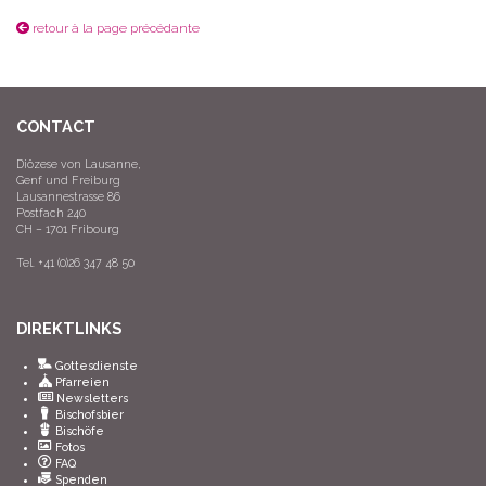
retour à la page précédante
CONTACT
Diözese von Lausanne,
Genf und Freiburg
Lausannestrasse 86
Postfach 240
CH – 1701 Fribourg
Tel. +41 (0)26 347 48 50
DIREKTLINKS
Gottesdienste
Pfarreien
Newsletters
Bischofsbier
Bischöfe
Fotos
FAQ
Spenden