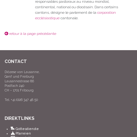
responsables pastoraux au niveau mondial,
continental, national ou diocésain. Dans certains
cantons, désigne le parlement de la
corporation
ecclésiastique
cantonale.
retour à la page précédante
CONTACT
Diözese von Lausanne,
Genf und Freiburg
Lausannestrasse 86
Postfach 240
CH – 1701 Fribourg
Tel. +41 (0)26 347 48 50
DIREKTLINKS
Gottesdienste
Pfarreien