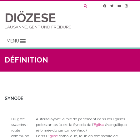
DIÖZESE
LAUSANNE, GENF UND FREIBURG
MENU
DÉFINITION
SYNODE
Du grec
Autorité ayant le rôle de parlement dans les Eglises
sunodos
:
protestantes (p. ex. le Synode de l’
Eglise
évangélique
route
réformée du canton de Vaud).
commune.
Dans l’
Eglise
catholique, réunion temporaire de