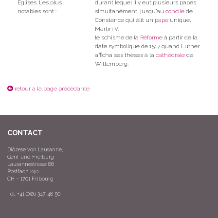
Eglises. Les plus
durant lequel il y eut plusieurs papes
notables sont :
simultanément, jusqu’au
concile
de
Constance qui élit un
pape
unique,
Martin V.
le schisme de la
Réforme
à partir de la
date symbolique de 1517 quand Luther
afficha ses thèses à la
cathédrale
de
Wittemberg.
retour à la page précédante
CONTACT
Diözese von Lausanne,
Genf und Freiburg
Lausannestrasse 86
Postfach 240
CH – 1701 Fribourg
Tel. +41 (0)26 347 48 50