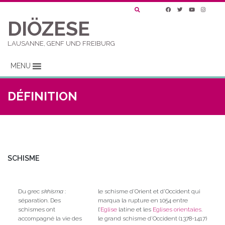
DIÖZESE
LAUSANNE, GENF UND FREIBURG
MENU
DÉFINITION
SCHISME
Du grec
skhisma
:
le schisme d’Orient et d’Occident qui
séparation. Des
marqua la rupture en 1054 entre
schismes ont
l’
Eglise
latine et les
Eglises orientales
.
accompagné la vie des
le grand schisme d’Occident (1378-1417)