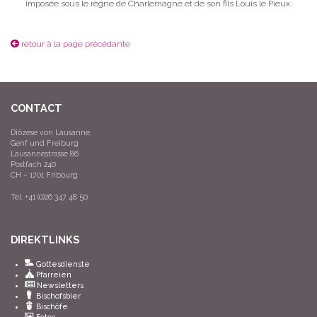
imposée sous le règne de Charlemagne et de son fils Louis le Pieux.
retour à la page précédante
CONTACT
Diözese von Lausanne,
Genf und Freiburg
Lausannestrasse 86
Postfach 240
CH – 1701 Fribourg
Tel. +41 (0)26 347 48 50
DIREKTLINKS
Gottesdienste
Pfarreien
Newsletters
Bischofsbier
Bischöfe
Fotos