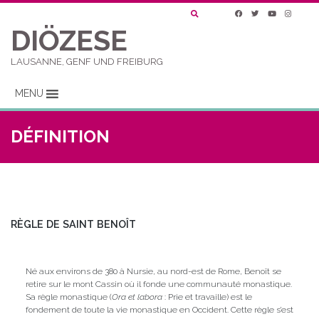
DIÖZESE
LAUSANNE, GENF UND FREIBURG
MENU
DÉFINITION
RÈGLE DE SAINT BENOÎT
Né aux environs de 380 à Nursie, au nord-est de Rome, Benoît se
retire sur le mont Cassin où il fonde une communauté monastique.
Sa règle monastique (
Ora et labora
: Prie et travaille) est le
fondement de toute la vie monastique en Occident. Cette règle s’est