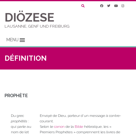
DIÖZESE
LAUSANNE, GENF UND FREIBURG
MENU
DÉFINITION
PROPHÈTE
Du grec
Envoyé de Dieu, porteur d’un message à contre-
prophêtês
:
courant.
qui parle au
Selon le
canon
de la
Bible
hébraïque, les «
nom de (et
Premiers Prophètes » comprennent les livres de