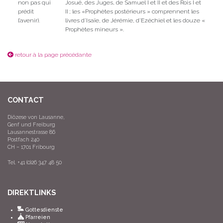
non pas qui
Josué, des Juges, de Samuel I et II et des Rois I et
prédit
II ; les «Prophètes postérieurs » comprennent les
l’avenir).
livres d’Isaïe, de Jérémie, d’Ezéchiel et les douze «
Prophètes mineurs ».
retour à la page précédante
CONTACT
Diözese von Lausanne,
Genf und Freiburg
Lausannestrasse 86
Postfach 240
CH – 1701 Fribourg
Tel. +41 (0)26 347 48 50
DIREKTLINKS
Gottesdienste
Pfarreien