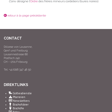
Conv.
désigne l’
Ordre
des frères mineurs cordeliers (bures noires).
retour à la page précédante
CONTACT
Diözese von Lausanne,
Genf und Freiburg
Lausannestrasse 86
Postfach 240
CH – 1701 Fribourg
Tel. +41 (0)26 347 48 50
DIREKTLINKS
Gottesdienste
Pfarreien
Newsletters
Bischofsbier
Bischöfe
Fotos