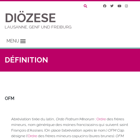
DIÖZESE
LAUSANNE, GENF UND FREIBURG
MENU
DÉFINITION
OFM
Abréviation tirée du latin,
Ordo Fratrum Minorum
:
Ordre
des frères
mineurs, nom générique des moines franciscains qui suivent saint
François d’Assises. (On place l’abréviation après le nom.)
OFM Cap.
désigne l’
Ordre
des frères mineurs capucins (bures brunes).
OFM