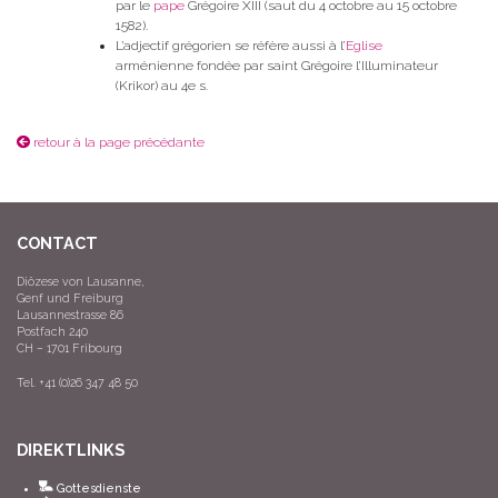
par le
pape
Grégoire XIII (saut du 4 octobre au 15 octobre
1582).
L’adjectif grégorien se réfère aussi à l’
Eglise
arménienne fondée par saint Grégoire l’Illuminateur
(Krikor) au 4e s.
retour à la page précédante
CONTACT
Diözese von Lausanne,
Genf und Freiburg
Lausannestrasse 86
Postfach 240
CH – 1701 Fribourg
Tel. +41 (0)26 347 48 50
DIREKTLINKS
Gottesdienste